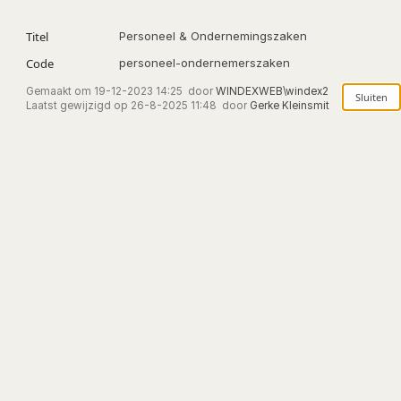
Titel
Personeel & Ondernemingszaken
Code
personeel-ondernemerszaken
Gemaakt om
19-12-2023 14:25
door
WINDEXWEB\windex2
Laatst gewijzigd op
26-8-2025 11:48
door
Gerke Kleinsmit