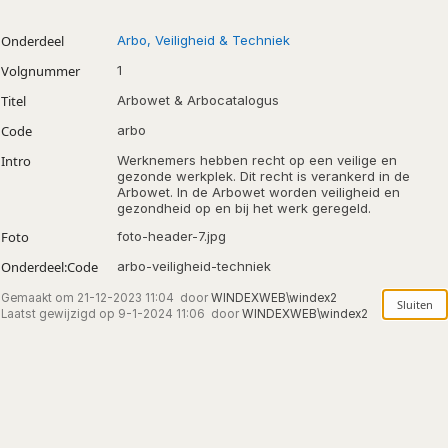
Onderdeel
Arbo, Veiligheid & Techniek
Volgnummer
1
Titel
Arbowet & Arbocatalogus
Code
arbo
Intro
Werknemers hebben recht op een veilige en
gezonde werkplek. Dit recht is verankerd in de
Arbowet. In de Arbowet worden veiligheid en
gezondheid op en bij het werk geregeld.
Foto
foto-header-7.jpg
Onderdeel:Code
arbo-veiligheid-techniek
Gemaakt om
21-12-2023 11:04
door
WINDEXWEB\windex2
Laatst gewijzigd op
9-1-2024 11:06
door
WINDEXWEB\windex2