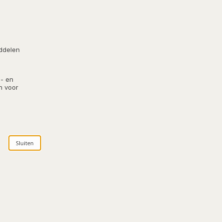
iddelen
- en
n voor