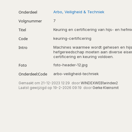
Onderdeel
Arbo, Veiligheid & Techniek
Volgnummer
7
Titel
Keuring en certificering van hijs- en hefm
Code
keuring-certificering
Intro
Machines waarmee wordt gehesen en hijs
hefgereedschap moeten aan diverse eise
certificering en keuring voldoen.
Foto
foto-header-12.jpg
Onderdeel:Code
arbo-veiligheid-techniek
Gemaakt om
21-12-2023 12:29
door
WINDEXWEB\windex2
Laatst gewijzigd op
19-2-2026 09:19
door
Gerke Kleinsmit