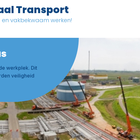
aal Transport
ig en vakbekwaam werken!
us
e werkplek. Dit
rden veiligheid