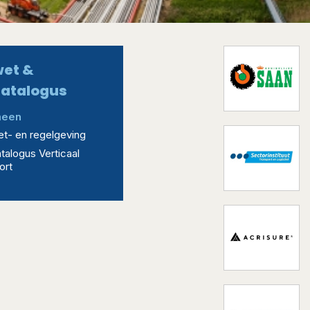
et &
atalogus
meen
t- en regelgeving
talogus Verticaal
ort