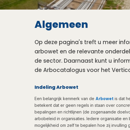
Algemeen
Op deze pagina's treft u meer inf
arbowet en de relevante onderde
de sector. Daarnaast kunt u infor
de Arbocatalogus voor het Vertica
Indelin​​g Arbowet
​Een belangrijk kenmerk van de
Arbowet
is dat h
betekent dat er geen regels in staan over concre
bepalingen en richtlijnen (de zogenaamde doelvo
arbobeleid in organisaties. Iedere organisatie en
mogelijkheid om zelf te bepalen hoe zij invulling