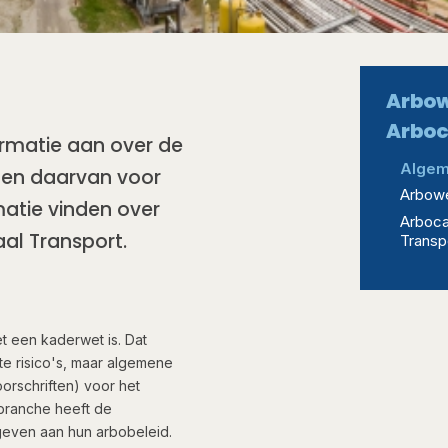
Arbow
Arboc
ormatie aan over de
Alge
len daarvan voor
Arbowe
matie vinden over
Arboca
al Transport.
Transp
et een kaderwet is. Dat
te risico's, maar algemene
orschriften) voor het
 branche heeft de
 geven aan hun arbobeleid.​