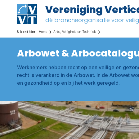
Vereniging Vertic
dé brancheorganisatie voor veil
Home
Arbo, Veiligheid en Techniek
Arbowet & Arbocatalog
Werknemers hebben recht op een veilige en gezond
recht is verankerd in de Arbowet. In de Arbowet wo
en gezondheid op en bij het werk geregeld.