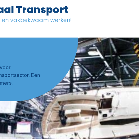
aal Transport
ig en vakbekwaam werken!
 voor
nsportsector. Een
emers.