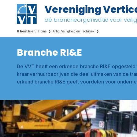
Vereniging Vertic
dé brancheorganisatie voor veil
Home
Arbo, Veiligheid en Techniek
Branche RI&E
De VVT heeft een erkende branche RI&E opgesteld
kraanverhuurbedrijven die deel uitmaken van de tra
erkend branche RI&E geeft voordelen voor ondern