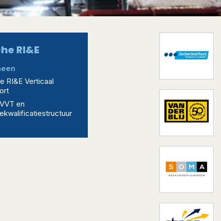
he RI&E
meen
e RI&E Verticaal
ort
 VVT en
ekwalificatiestructuur