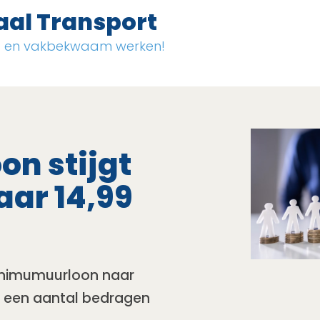
aal Transport
ig en vakbekwaam werken!
n stijgt
naar 14,99
k minimumuurloon naar
in een aantal bedragen