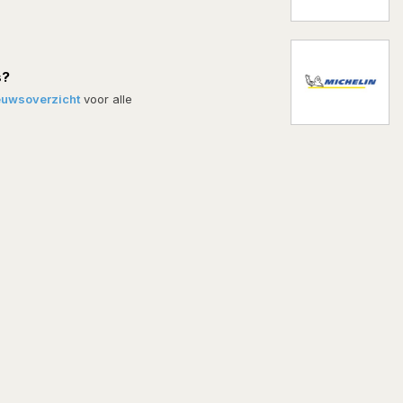
s?
euwsoverzicht
voor alle