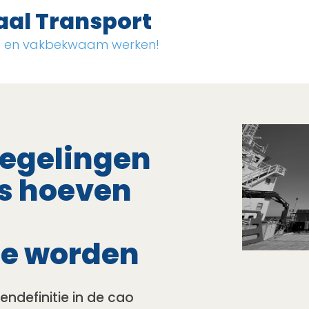
aal Transport
ig en vakbekwaam werken!
regelingen
rs hoeven
te worden
endefinitie in de cao