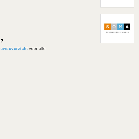
s?
euwsoverzicht
voor alle