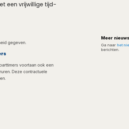
een vrijwillige tijd-
Meer nieuw
kheid gegeven.
Ga naar
het ni
berichten.
ers
parttimers voortaan ook een
ruren. Deze contractuele
n.​