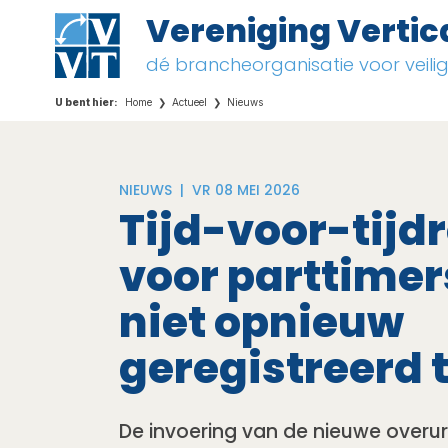
Vereniging Vertic
dé brancheorganisatie voor veil
Home
Actueel
Nieuws
NIEUWS |
VR 08 MEI 2026
Tijd-voor-tijd
voor parttime
niet opnieuw
geregistreerd 
De invoering van de nieuwe overur