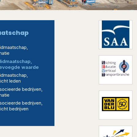
aatschap
idmaatschap,
matie
lidmaatschap,
evoegde waarde
idmaatschap,
icht leden
ocieerde bedrijven,
matie
ocieerde bedrijven,
icht bedrijven