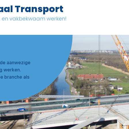
aal Transport
ig en vakbekwaam werken!
n de aanwezige
ig werken.
e branche als