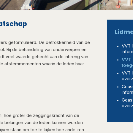
tschap​​
Lidm
ijlers geformuleerd. De betrokkenheid van de
VVT l
 rol. Bij de behandeling van onderwerpen en
infor
rdt veel waarde gehecht aan de inbreng van
VVT 
ende afstemmomenten waarin de leden haar
toeg
VVT l
overz
Geass
infor
Geass
overz
 hoe groter de zeggingskracht van de
de belangen van de leden kunnen worden
lijven staan om toe te kijken hoe ande-ren