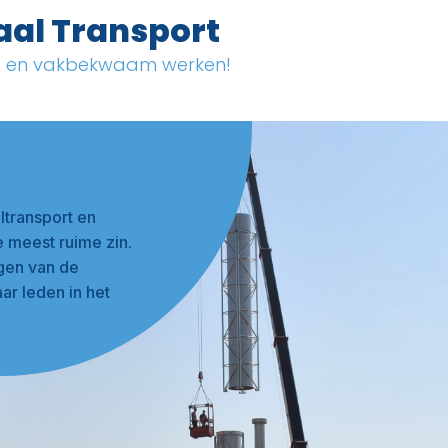
aal Transport
ig en vakbekwaam werken!
ltransport en
e meest ruime zin.
ngen van de
ar leden in het