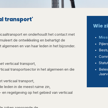
al transport'
Wie zi
icaaltransport en onderhoudt het contact met
Missi
imuleert de ontwikkeling en behartigt de
Pijle
t algemeen en van haar leden in het bijzonder.
Bestu
Comm
Statu
t verticaal transport,
Belei
ticaal transportsector in het algemeen en die
Jaarv
 verticaal transport,
e leden in de meest ruime zin,
en regelgeving op ​​het gebied van verticaal
 alle zaken aangaande de