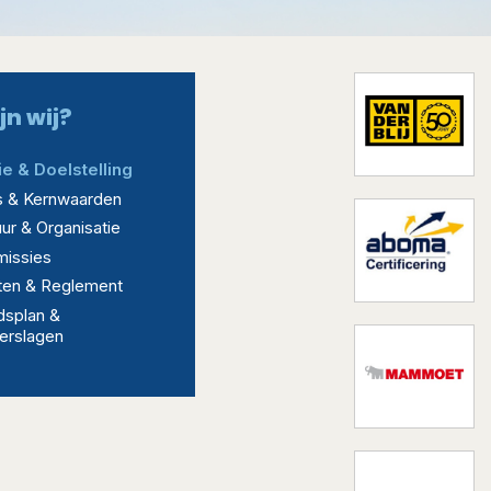
jn wij?
e & Doelstelling
rs & Kernwaarden
ur & Organisatie
issies
ten & Reglement
dsplan &
erslagen